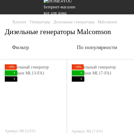
Каталог
Генераторы
Дизельные генераторы
Malcomson
Дизельные генераторы Malcomson
Фильтр
По популярности
−10%
−10%
4
4
4
4
Артикул: ML13-FA1
Артикул: ML17-FA1