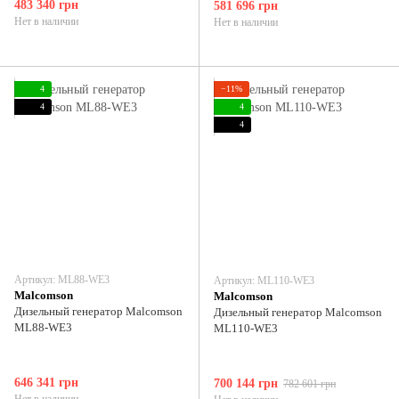
483 340 грн
581 696 грн
Нет в наличии
Нет в наличии
4
−11%
4
4
4
Артикул: ML88-WE3
Артикул: ML110-WE3
Malcomson
Malcomson
Дизельный генератор Malcomson
Дизельный генератор Malcomson
ML88-WE3
ML110-WE3
646 341 грн
700 144 грн
782 601 грн
Нет в наличии