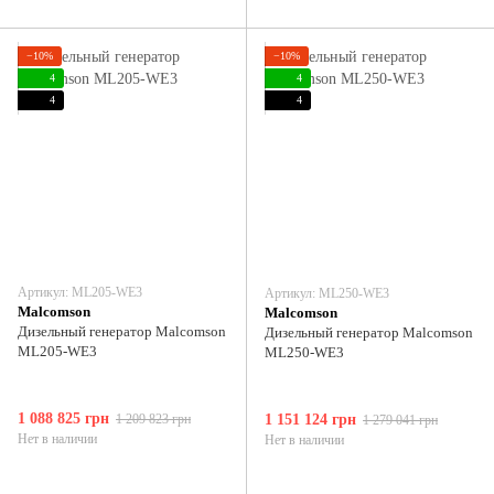
−10%
−10%
4
4
4
4
Артикул: ML205-WE3
Артикул: ML250-WE3
Malcomson
Malcomson
Дизельный генератор Malcomson
Дизельный генератор Malcomson
ML205-WE3
ML250-WE3
1 088 825 грн
1 209 823 грн
1 151 124 грн
1 279 041 грн
Нет в наличии
Нет в наличии