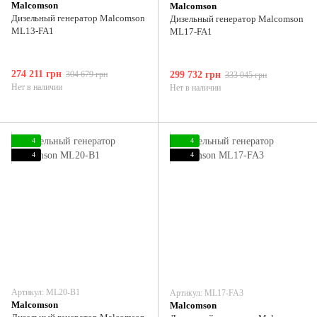
Malcomson
Malcomson
Дизельный генератор Malcomson
Дизельный генератор Malcomson
ML13-FA1
ML17-FA1
274 211 грн
304 679 грн
299 732 грн
333 045 грн
Нет в наличии
Нет в наличии
4
4
4
4
Артикул: ML20-B1
Артикул: ML17-FA3
Malcomson
Malcomson