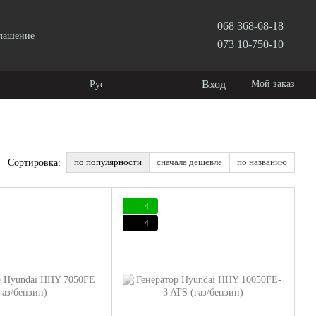
068 368-68-18
глашение
073 10-750-10
Вход
Мой заказ
Рус
по популярности
сначала дешевле
по названию
Сортировка:
4
4