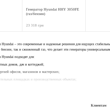
Генератор Hyundai HHY 3050FE
(газ/бензин)
23 318 грн
ы Hyundai – это современные и надежные решения для ищущих стабильн
к бензин, так и сжиженный газ, что делает эти генераторы универсальн
 Hyundai подходят для:
тных домов, дач и коттеджей;
ергией офисов, магазинов и мастерских;
ительных площадках и производственных объектах;
рироде или мобильных торговых точках.
Клиентам