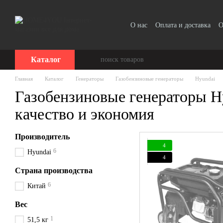
Перейти к основному контенту
О нас
Оплата и доставка
О
Отзывы о магазине
Каталог
Главная
Каталог
Генераторы
Газобензиновые генераторы
Hyundai
Газобензиновые генераторы Hy
качество и экономия
Производитель
4
6
Hyundai
4
Страна производства
6
Китай
Вес
1
51,5 кг