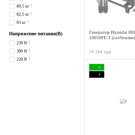
2
89,5 кг
2
82,5 кг
1
83 кг
Генератор Hyundai H
Напряжение питания(В)
10050FE-T (газ/бензин
1
230 В
2
380 В
59 284 грн
3
220 В
4
4