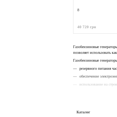
8
40 720 грн
Газобензиновые генератор
позволяет использовать ка
Газобензиновые генераторы
резервного питания час
обеспечение электроэн
использование на стро
кемпинга, отдыха на п
Каталог