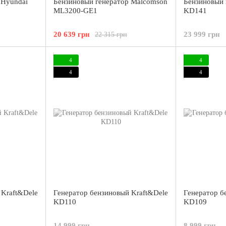
 Hyundai
Бензиновый генератор Malcomson
Бензиновый 
ML3200-GE1
KD141
20 639 грн
23 999 грн
22 315 грн
4
4
4
4
 Kraft&Dele
Генератор бензиновый Kraft&Dele
Генератор б
KD110
KD109
14 999 грн
8 999 грн