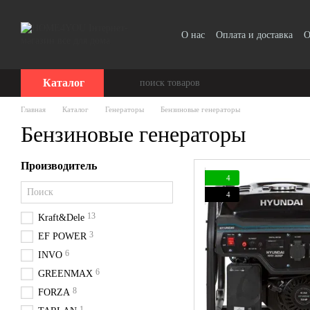
Перейти к основному контенту
О нас
Оплата и доставка
О
Отзывы о магазине
Каталог
Главная
Каталог
Генераторы
Бензиновые генераторы
Бензиновые генераторы
Производитель
4
4
13
Kraft&Dele
3
EF POWER
6
INVO
6
GREENMAX
8
FORZA
1