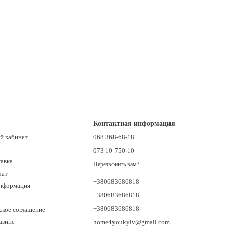
ю консультацию по выбору нужной модели и оперативную доставку
скажут, как правильно эксплуатировать и обслуживать технику для
виденных ситуациях. Заказывайте генератор для дома, дачи или
Контактная информация
й кабинет
068 368-68-18
073 10-750-10
тавка
Перезвонить вам?
рат
+380683686818
информация
+380683686818
+380683686818
ское соглашение
азине
home4youkyiv@gmail.com