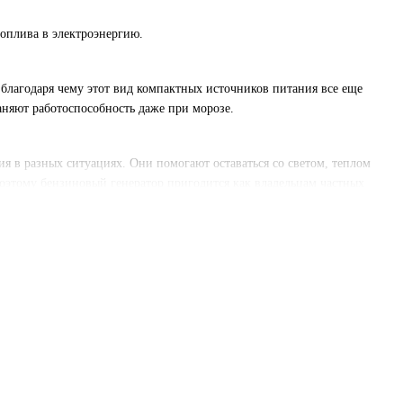
оплива в электроэнергию.
благодаря чему этот вид компактных источников питания все еще
аняют работоспособность даже при морозе.
я в разных ситуациях. Они помогают оставаться со светом, теплом
этому бензиновый генератор пригодится как владельцам частных
 местах без доступа к сети.
пользования. Такие генераторы быстро запускаются, работают
кратковременного или периодического использования – например,
ми защиты от перегрузок и перегрева, датчиками уровня топлива
а. Также доступны варианты с шумозащитными кожухами, что делает
тации – от компактных портативных моделей для туристических
едлагаем генераторы от проверенных брендов, зарекомендовавших