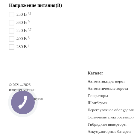
себя на рынке надежностью
Напряжение питания(В)
При покупке бензинового 
31
230 В
по всей Украине. Наши мен
9
долгой и стабильной работ
380 В
37
220 В
Бензиновые генераторы – эт
работ на строительстве у н
5
400 В
1
280 В
Каталог
Автоматика для ворот
© 2021—2026
Автоматические ворота
интернет-магазин
Генераторы
Мобильная версия
Шлагбаумы
Перегрузочное оборудова
Солнечные электростанци
Гибридные инверторы
Аккумуляторные батареи