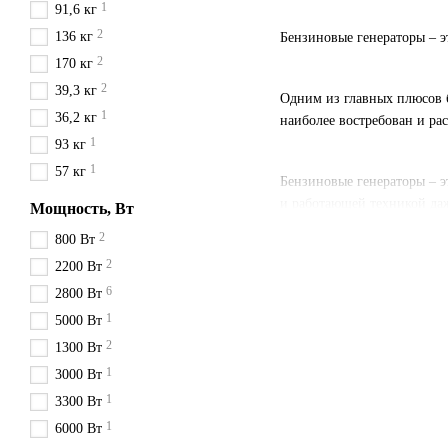
1
91,6 кг
2
136 кг
Бензиновые генераторы – 
2
170 кг
2
39,3 кг
Одним из главных плюсов б
1
36,2 кг
наиболее востребован и ра
1
93 кг
1
57 кг
Бензиновые генераторы – э
и работающей техникой да
Мощность, Вт
домов, так и дачникам, ст
2
800 Вт
Главным преимуществом бен
2
2200 Вт
относительно тихо и отлич
6
2800 Вт
для подключения холодильн
1
5000 Вт
Современные бензиновые г
2
1300 Вт
и масла. Некоторые модели
1
их более комфортными в и
3000 Вт
1
3300 Вт
В нашем магазине вы найд
нужд до мощных станций, 
1
6000 Вт