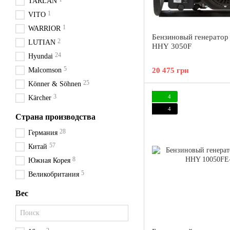
TARLAN
1
VITO
1
WARRIOR
Бензиновый генератор
2
LUTIAN
HHY 3050F
24
Hyundai
5
Malcomson
20 475 грн
25
Könner & Söhnen
3
4
Kärcher
4
Страна производства
28
Германия
57
Китай
8
Южная Корея
5
Великобритания
Вес