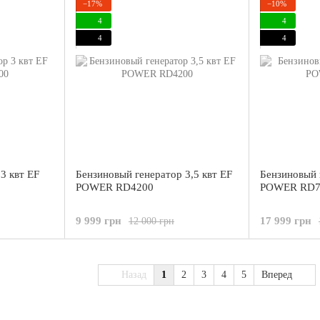
−17%
−10%
4
4
4
4
3 квт EF
Бензиновый генератор 3,5 квт EF
Бензиновый 
POWER RD4200
POWER RD7
9 999 грн
17 999 грн
12 000 грн
Назад
1
2
3
4
5
Вперед