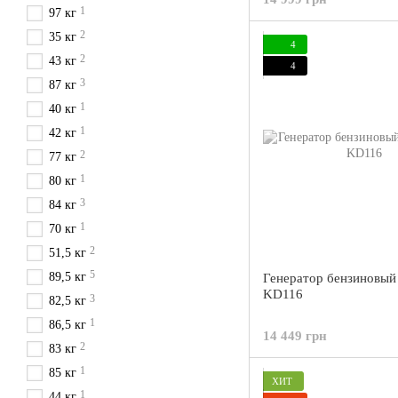
1
97 кг
2
35 кг
4
2
43 кг
4
3
87 кг
1
40 кг
1
42 кг
2
77 кг
1
80 кг
3
84 кг
1
70 кг
2
51,5 кг
5
89,5 кг
Генератор бензиновый
KD116
3
82,5 кг
1
86,5 кг
14 449 грн
2
83 кг
1
85 кг
ХИТ
1
44 кг