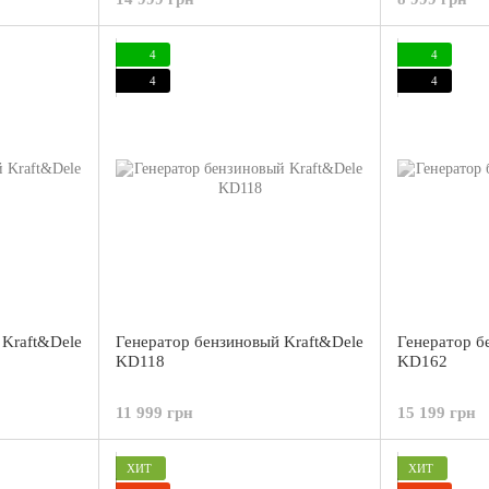
4
4
4
4
 Kraft&Dele
Генератор бензиновый Kraft&Dele
Генератор б
KD118
KD162
11 999 грн
15 199 грн
ХИТ
ХИТ