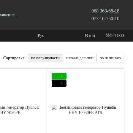
068 368-68-18
глашение
073 10-750-10
Вход
Мой заказ
Рус
по популярности
сначала дешевле
по названию
Сортировка:
4
4