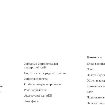
 и высоким качеством сборки.
генератора у нас вы получаете официальную гарантию, профессиональну
еджеры помогут подобрать генератор под ваши личные потребности, под
ы.
о ваша уверенность в том, что вы всегда будете со светом даже в непред
ас и обеспечьте себе комфорт и покой при любых условиях!
Клиентам
Зарядные устройства для
Вход в личны
электромобилей
О нас
Портативные зарядные станции
Оплата и дос
Защитные ролети
Обмен и возв
Стабилизаторы напряжения
ние
Контактная 
Реле напряжения
и
Блог
Аксессуары для АКБ
Пользователь
Домофоны
Отзывы о маг