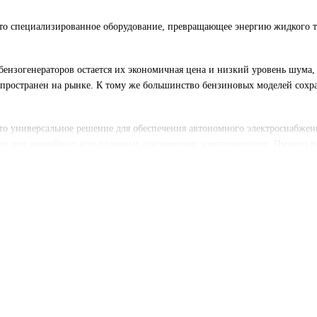
это специализированное оборудование, превращающее энергию жидкого т
ензогенераторов остается их экономичная цена и низкий уровень шума, 
спространен на рынке. К тому же большинство бензиновых моделей сохр
то универсальное решение для обеспечения автономного электроснабжени
же при аварийных или плановых отключениях электроэнергии. Именно по
роителям или часто выезжающим на природу или работающим в отдаленных
зиновых генераторов является мобильность, компактность и простота ис
аются доступной ценой. Бензиновые генераторы идеально подходят для 
иков, освещения, инструментов, насосов или зарядных устройств.
енераторы оснащаются надежными четырехтактными двигателями, система
 имеют электростартер, что упрощает запуск даже в холодное время год
спользовании в жилых районах или во время кемпинга.
ете широкий выбор бензиновых генераторов разной мощности и комплек
способных обеспечить работу нескольких приборов одновременно. Мы пр