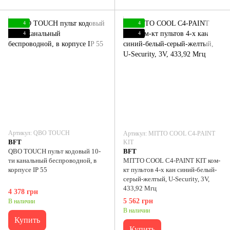
4
4
4
4
Артикул: QBO TOUCH
Артикул: MITTO COOL C4-PAINT
BFT
KIT
QBO TOUCH пульт кодовый 10-
BFT
ти канальный беспроводной, в
MITTO COOL C4-PAINT KIT ком-
корпусе IP 55
кт пультов 4-х кан синий-белый-
серый-желтый, U-Security, 3V,
433,92 Мгц
4 378 грн
5 562 грн
В наличии
В наличии
Купить
Купить