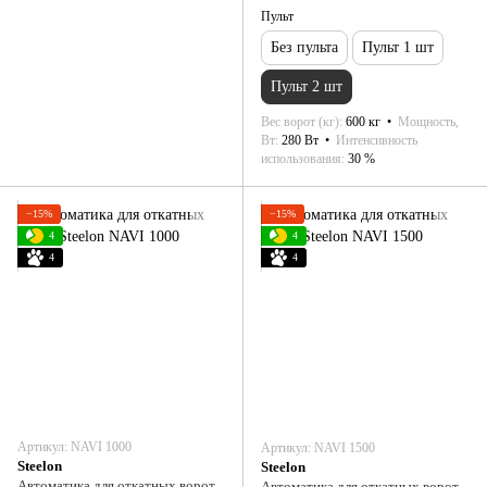
Пульт
Без пульта
Пульт 1 шт
Пульт 2 шт
Вес ворот (кг)
600 кг
Мощность,
Вт
280 Вт
Интенсивность
использования
30 %
−15%
−15%
4
4
4
4
Артикул: NAVI 1000
Артикул: NAVI 1500
Steelon
Steelon
Автоматика для откатных ворот
Автоматика для откатных ворот