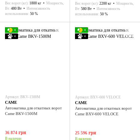
Вес ворот (кг)
1800 кг
Мощность,
Вес ворот (кг)
2200 кг
Мощность,
Вт
480 Вт
Интенсивность
Вт
580 Вт
Интенсивность
использования
50 %
использования
50 %
4
4
4
4
Артикул: ВKV-1500M
Артикул: BXV-600 VELOCE
CAME
CAME
Автоматика для откатных ворот
Автоматика для откатных ворот
Came ВKV-1500M
Came BXV-600 VELOCE
36 874 грн
25 596 грн
В наличии
В наличии