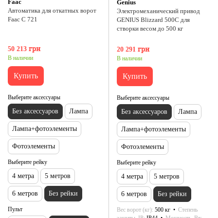
Faac
Genius
Автоматика для откатных ворот
Электромеханический привод
Faac С 721
GENIUS Blizzard 500C для
створки весом до 500 кг
50 213 грн
20 291 грн
В наличии
В наличии
Купить
Купить
Выберите аксессуары
Выберите аксессуары
Без аксессуаров
Лампа
Без аксессуаров
Лампа
Лампа+фотоэлементы
Лампа+фотоэлементы
Фотоэлементы
Фотоэлементы
Выберите рейку
Выберите рейку
4 метра
5 метров
4 метра
5 метров
6 метров
Без рейки
6 метров
Без рейки
Пульт
Вес ворот (кг)
500 кг
Степень
защиты, IP
IP44
Мощность, Вт