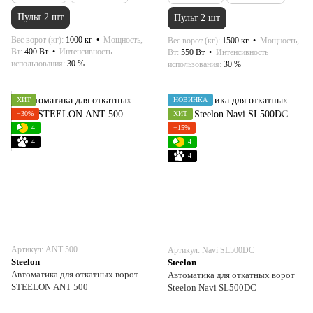
Пульт 2 шт
Пульт 2 шт
Вес ворот (кг)
1000 кг
Мощность,
Вес ворот (кг)
1500 кг
Мощность,
Вт
400 Вт
Интенсивность
Вт
550 Вт
Интенсивность
использования
30 %
использования
30 %
ХИТ
НОВИНКА
−30%
ХИТ
4
−15%
4
4
4
Артикул: АNT 500
Артикул: Navi SL500DC
Steelon
Steelon
Автоматика для откатных ворот
Автоматика для откатных ворот
STEELON АNT 500
Steelon Navi SL500DC