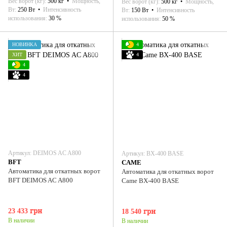
Вес ворот (кг)
500 кг
Мощность,
Вес ворот (кг)
500 кг
Мощность,
Вт
250 Вт
Интенсивность
Вт
150 Вт
Интенсивность
использования
30 %
использования
50 %
НОВИНКА
4
ХИТ
4
4
4
Артикул: DEIMOS AC A800
Артикул: ВХ-400 BASE
BFT
CAME
Автоматика для откатных ворот
Автоматика для откатных ворот
BFT DEIMOS AC A800
Came ВХ-400 BASE
23 433 грн
18 540 грн
В наличии
В наличии