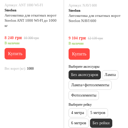
Артикул: ANT 1000 WI-FI
Артикул: NAVI 600
Steelon
Steelon
Автоматика для откатных ворот
Автоматика для откатных ворот
Steelon ANT 1000 WI-FI до 1000
Steelon NAVI 600
кг
8 240 грн
10 300 грн
9 104 грн
12 139 грн
В наличии
В наличии
Купить
Купить
Выберите аксессуары
Вес ворот (кг)
1000
Без аксессуаров
Лампа
Лампа+фотоэлементы
Фотоэлементы
Выберите рейку
4 метра
5 метров
6 метров
Без рейки