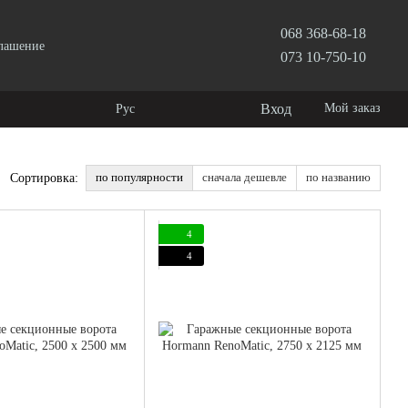
068 368-68-18
глашение
073 10-750-10
Вход
Мой заказ
Рус
по популярности
сначала дешевле
по названию
Сортировка:
4
4