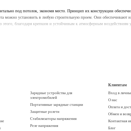
нтально под потолок, экономя место. Принцип их конструкции обеспечив
та можно установить в любую строительную проем. Они обеспечивают на
 этого, благодаря крепким и устойчивым к атмосферным воздействиям 
Клиентам
Зарядные устройства для
Вход в личны
электромобилей
О нас
Портативные зарядные станции
Оплата и дос
Защитные ролети
Обмен и возв
Стабилизаторы напряжения
ние
Контактная 
Реле напряжения
и
Блог