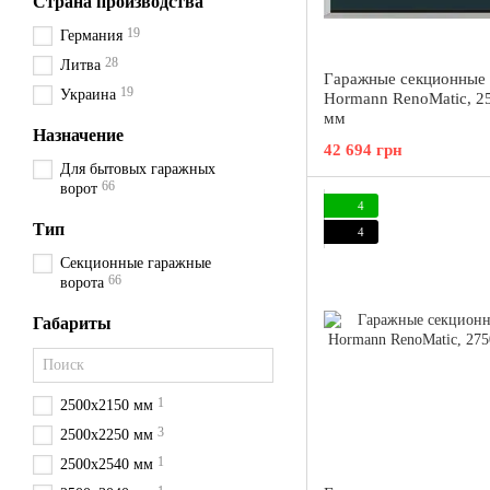
Страна производства
19
Германия
28
Литва
Гаражные секционные 
19
Украина
Hormann RenoMatic, 2
мм
Назначение
42 694 грн
Для бытовых гаражных
66
ворот
4
Тип
4
Секционные гаражные
66
ворота
Габариты
1
2500х2150 мм
3
2500х2250 мм
1
2500х2540 мм