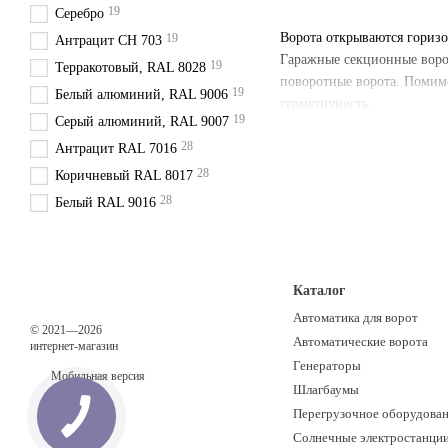
19
Серебро
Ворота открываются горизо
19
Антрацит CH 703
Гаражные секционные воро
19
Терракотовый, RAL 8028
поворотные ворота. Помимо
19
Белый алюминий, RAL 9006
герметичность.
19
Серый алюминий, RAL 9007
28
Антрацит RAL 7016
28
Коричневый RAL 8017
28
Белый RAL 9016
Каталог
Автоматика для ворот
© 2021—2026
Автоматические ворота
интернет-магазин
Генераторы
Мобильная версия
Шлагбаумы
Перегрузочное оборудова
Солнечные электростанци