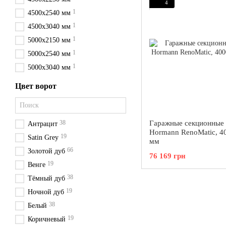
4
1
4500х2540 мм
1
4500х3040 мм
1
5000х2150 мм
1
5000х2540 мм
1
5000х3040 мм
Цвет ворот
38
Гаражные секционные 
Антрацит
Hormann RenoMatic, 4
19
Satin Grey
мм
66
Золотой дуб
76 169 грн
19
Венге
38
Тёмный дуб
19
Ночной дуб
38
Белый
19
Коричневый