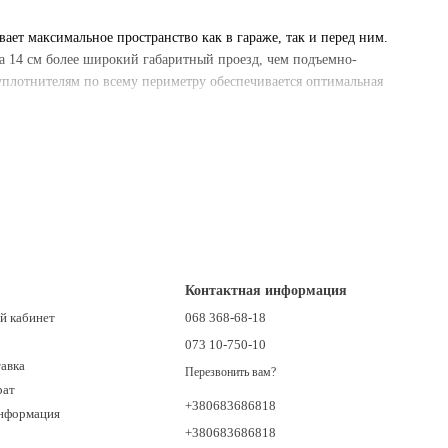
ает максимальное пространство как в гараже, так и перед ним.
 14 см более широкий габаритный проезд, чем подъемно-
уплотнителям по всему периметру обеспечивается оптимальная
Контактная информация
й кабинет
068 368-68-18
073 10-750-10
тавка
Перезвонить вам?
рат
+380683686818
информация
+380683686818