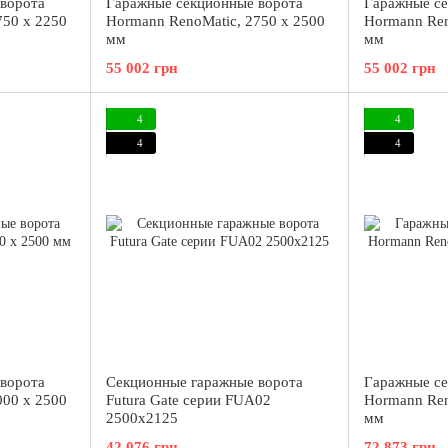
ворота
Гаражные секционные ворота
Гаражные се
750 x 2250
Hormann RenoMatic, 2750 x 2500
Hormann Ren
мм
мм
55 002 грн
55 002 грн
4
4
4
4
ворота
Секционные гаражные ворота
Гаражные се
000 x 2500
Futura Gate серии FUA02
Hormann Ren
2500х2125
мм
42 076 грн
72 873 грн