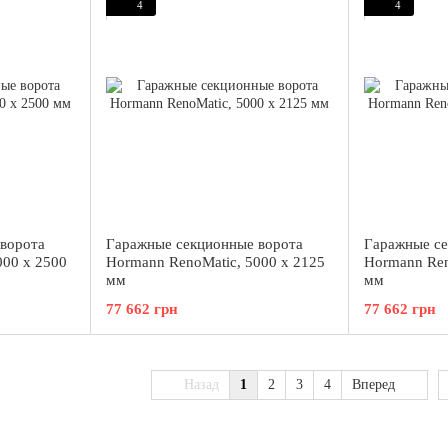
4
4
ворота
Гаражные секционные ворота
Гаражные се
000 x 2500
Hormann RenoMatic, 5000 x 2125
Hormann Ren
мм
мм
77 662 грн
77 662 грн
Назад
1
2
3
4
Вперед