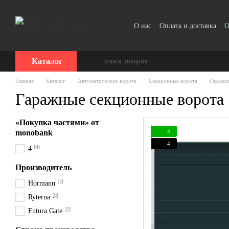
Перейти к основному контенту
О нас
Оплата и доставка
О
Отзывы о магазине
Каталог
Главная
Каталог
Автоматические ворота
Секционные ворота
Гаражн
Гаражные секционные ворота
«Покупка частями» от
4
monobank
4
66
4
Производитель
19
Hormann
28
Ryterna
19
Futura Gate