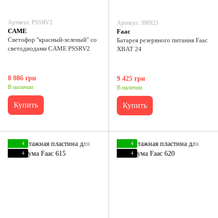
Артикул: PSSRV2
Артикул: 390923
CAME
Faac
Светофор "красный-зеленый" со
Батарея резервного питания Faac
светодиодами CAME PSSRV2
XBAT 24
8 086 грн
9 425 грн
В наличии
В наличии
Купить
Купить
4
4
4
4