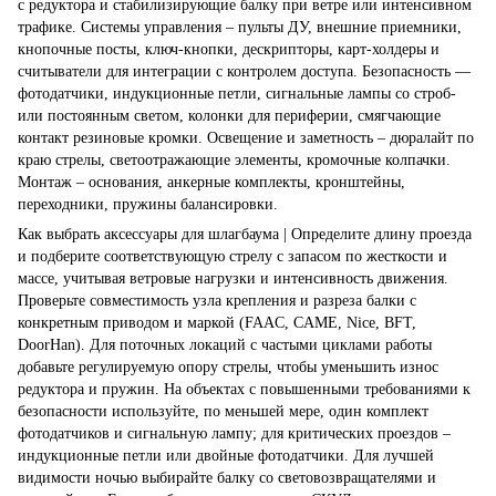
с редуктора и стабилизирующие балку при ветре или интенсивном
трафике. Системы управления – пульты ДУ, внешние приемники,
кнопочные посты, ключ-кнопки, дескрипторы, карт-холдеры и
считыватели для интеграции с контролем доступа. Безопасность —
фотодатчики, индукционные петли, сигнальные лампы со строб-
или постоянным светом, колонки для периферии, смягчающие
контакт резиновые кромки. Освещение и заметность – дюралайт по
краю стрелы, светоотражающие элементы, кромочные колпачки.
Монтаж – основания, анкерные комплекты, кронштейны,
переходники, пружины балансировки.
Как выбрать аксессуары для шлагбаума | Определите длину проезда
и подберите соответствующую стрелу с запасом по жесткости и
массе, учитывая ветровые нагрузки и интенсивность движения.
Проверьте совместимость узла крепления и разреза балки с
конкретным приводом и маркой (FAAC, CAME, Nice, BFT,
DoorHan). Для поточных локаций с частыми циклами работы
добавьте регулируемую опору стрелы, чтобы уменьшить износ
редуктора и пружин. На объектах с повышенными требованиями к
безопасности используйте, по меньшей мере, один комплект
фотодатчиков и сигнальную лампу; для критических проездов –
индукционные петли или двойные фотодатчики. Для лучшей
видимости ночью выбирайте балку со световозвращателями и