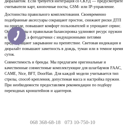
дюралайтом. Если требуется интеграция со СКУД — предусмотрите
считыватели карт, кнопочные посты, GSM- или IP-управление.
Достоинства правильного комплектования. Своевременно
подобранные аксессуары сокращают простои, снижают риски ДТП
на проезде, повышают комфорт пользователей и упрощают сервис.
Опора стрелы и правильная балансировка удлиняют ресурс пружин
и редуктора, а фотодатчики с индукционными петлями
предотвращают закрывание на препятствие. Световая индикация и
дюралайт повышают заметность в дождь, туман или в темное время
суток.
Совместимость и бренды. Мы предлагаем оригинальные и
качественные совместимые комплектующие для шлагбаумов FAAC,
CAME, Nice, BFT, DoorHan. Для каждой модели учитывается тип
стрелы, способ крепления, допустимая масса и настройка пружин.
При необходимости предоставляем рекомендации по подбору
переходных кронштейнов и адаптеров.
068 368-68-18
073 10-750-10