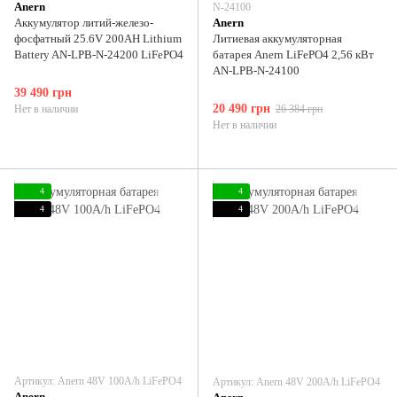
Anern
N-24100
Аккумулятор литий-железо-
Anern
фосфатный 25.6V 200AH Lithium
Литиевая аккумуляторная
Battery AN-LPB-N-24200 LiFePO4
батарея Anern LiFePO4 2,56 кВт
AN-LPB-N-24100
39 490 грн
20 490 грн
Нет в наличии
26 384 грн
Нет в наличии
4
4
4
4
Артикул: Anern 48V 100А/h LiFePO4
Артикул: Anern 48V 200А/h LiFePO4
Anern