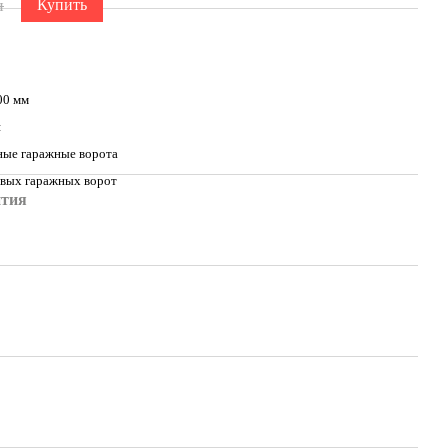
86
н
Купить
00 мм
я
ые гаражные ворота
вых гаражных ворот
нтия