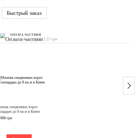
Быстрый заказ
ОПЛАТА ЧАСТЯМИ
4 платежа по 19 042.25 грн
Вме
нтаж секционных ворот
Гараж
ощадью до 8 кв.м в Киеве
Horma
2500
 000 грн
76 16