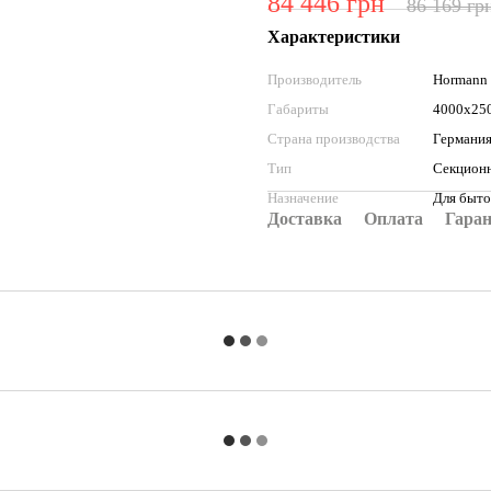
84 446 грн
86 169 гр
Характеристики
Производитель
Hormann
Габариты
4000х25
Страна производства
Германи
Тип
Секционн
Назначение
Для быто
Доставка
Оплата
Гара