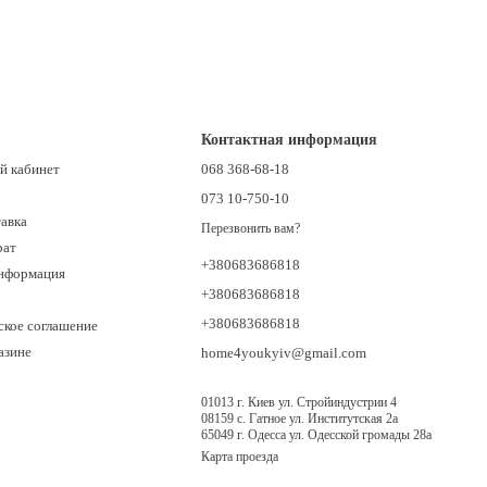
Контактная информация
й кабинет
068 368-68-18
073 10-750-10
тавка
Перезвонить вам?
рат
+380683686818
информация
+380683686818
+380683686818
ское соглашение
азине
home4youkyiv@gmail.com
01013 г. Киев ул. Стройиндустрии 4
08159 с. Гатное ул. Институтская 2а
65049 г. Одесса ул. Одесской громады 28а
Карта проезда