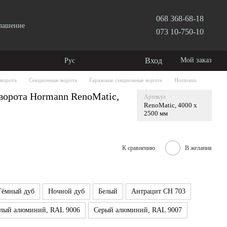
068 368-68-18
глашение
073 10-750-10
Вход
Мой заказ
Рус
 ворота
Секционные ворота
Гаражные секционные ворота
Hormann
ворота Hormann RenoMatic,
Артикул
RenoMatic, 4000 x
2500 мм
К сравнению
В желания
Тёмный дуб
Ночной дуб
Белый
Антрацит CH 703
лый алюминий, RAL 9006
Серый алюминий, RAL 9007