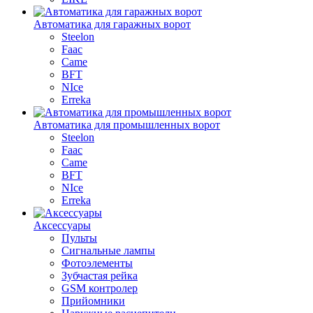
Автоматика для гаражных ворот
Steelon
Faac
Came
BFT
NIce
Erreka
Автоматика для промышленных ворот
Steelon
Faac
Came
BFT
NIce
Erreka
Аксессуары
Пульты
Сигнальные лампы
Фотоэлементы
Зубчастая рейка
GSM контролер
Прийомники