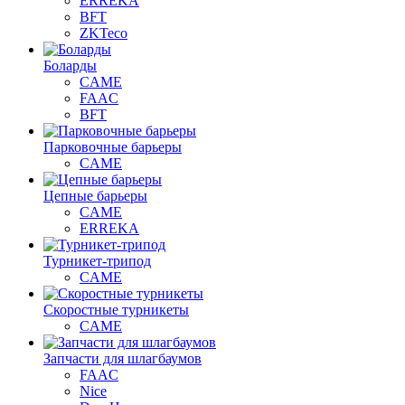
ERREKA
BFT
ZKTeco
Боларды
CAME
FAAC
BFT
Парковочные барьеры
CAME
Цепные барьеры
CAME
ERREKA
Турникет-трипод
CAME
Скоростные турникеты
CAME
Запчасти для шлагбаумов
FAAC
Nice