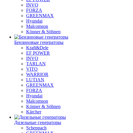
INVO
FORZA
GREENMAX
Hyundai
Malcomson
Könner & Söhnen
Бензиновые генераторы
Kraft&Dele
ЕF POWER
INVO
TARLAN
VITO
WARRIOR
LUTIAN
GREENMAX
FORZA
Hyundai
Malcomson
Könner & Söhnen
Kärcher
Дизельные генераторы
Scheppach