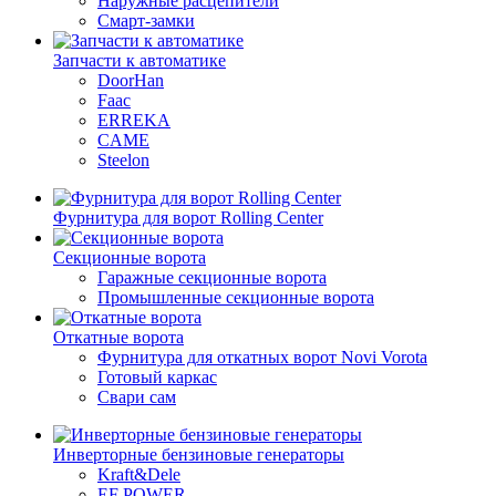
Наружные расцепители
Смарт-замки
Запчасти к автоматике
DoorHan
Faac
ERREKA
CAME
Steelon
Фурнитура для ворот Rolling Center
Секционные ворота
Гаражные секционные ворота
Промышленные секционные ворота
Откатные ворота
Фурнитура для откатных ворот Novi Vorota
Готовый каркас
Свари сам
Инверторные бензиновые генераторы
Kraft&Dele
ЕF POWER