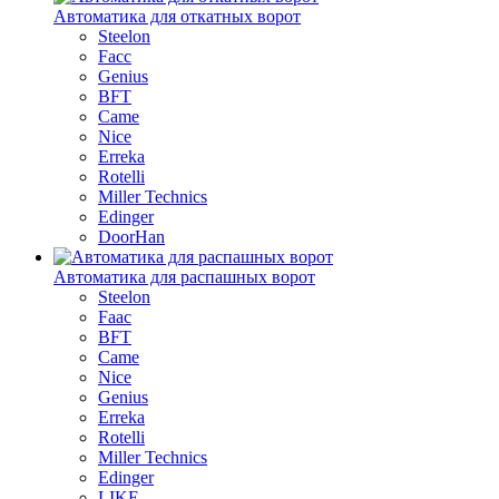
Автоматика для откатных ворот
Steelon
Facc
Genius
BFT
Came
Nice
Erreka
Rotelli
Miller Technics
Edinger
DoorHan
Автоматика для распашных ворот
Steelon
Faac
BFT
Came
Nice
Genius
Erreka
Rotelli
Miller Technics
Edinger
LIKE