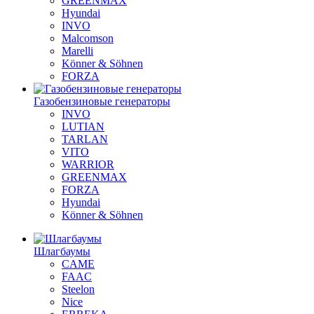
GREENMAX
Hyundai
INVO
Malcomson
Marelli
Könner & Söhnen
FORZA
Газобензиновые генераторы
INVO
LUTIAN
TARLAN
VITO
WARRIOR
GREENMAX
FORZA
Hyundai
Könner & Söhnen
Шлагбаумы
CAME
FAAC
Steelon
Nice